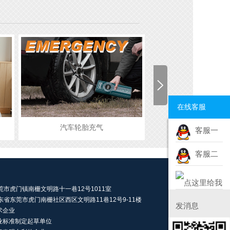
在线客服
汽车缺电打火
野外露营
客服一
客服二
莞市虎门镇南栅文明路十一巷12号1011室
省东莞市虎门南栅社区西区文明路11巷12号9-11楼
术企业
行业标准制定起草单位