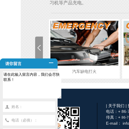
习机等产品充电。
汽车缺电打火
野外露营
|
关于我们
|
电话：+ 86-7
传真：+
86-
7
E-mail： inf