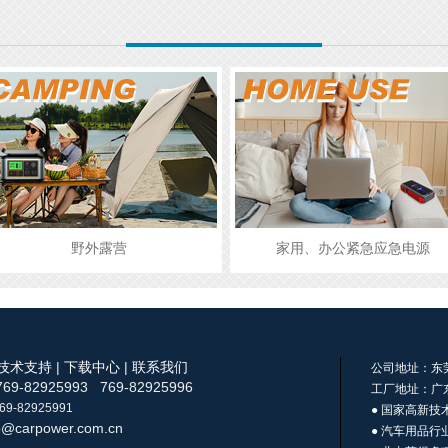
家用、办公紧急应急电源
汽车轮胎充气
技术支持
|
下载中心
|
联系我们
公司地址：
东
69-82925993 769-82925996
工厂地址：广东
69-82925991
● 国家高新技
o@carpower.com.cn
● 汽车用品